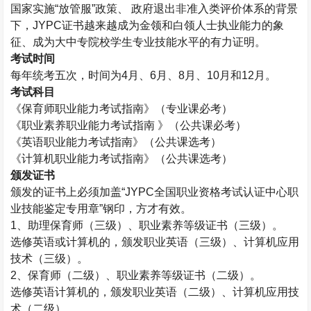
国家实施“放管服”政策、 政府退出非准入类评价体系的背景
下，
JYPC
证书越来越成为金领和白领人士执业能力的象
征、成为大中专院校学生专业技能水平的有力证明。
考试时间
每年统考五次，时间为
4
月、
6
月、
8
月、
10
月和
12
月。
考试科目
《保育师职业能力考试指南》（专业课必考）
《职业素养职业能力考试指南 》（公共课必考）
《英语职业能力考试指南》（公共课选考）
《计算机职业能力考试指南》（公共课选考）
颁发证书
颁发的证书上必须加盖“
JYPC
全国职业资格考试认证中心职
业技能鉴定专用章”钢印，方才有效。
1
、助理保育师（三级）、职业素养等级证书（三级）。
选修英语或计算机的，颁发职业英语（三级）、计算机应用
技术（三级）。
2
、保育师（二级）、职业素养等级证书（二级）。
选修英语计算机的，颁发职业英语（二级）、计算机应用技
术（二级）。