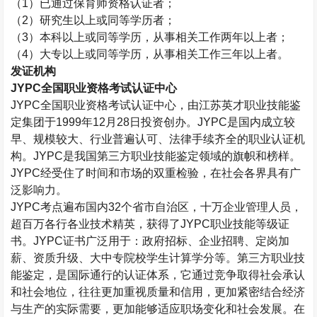
（
1
）已通过保育师资格认证者；
（
2
）研究生以上或同等学历者；
（
3
）本科以上或同等学历，从事相关工作两年以上者；
（
4
）大专以上或同等学历，从事相关工作三年以上者。
发证机构
JYPC
全国职业资格考试认证中心
JYPC
全国职业资格考试认证中心，由江苏英才职业技能鉴
定集团于
1999
年
12
月
28
日投资创办。
JYPC
是国内成立较
早、规模较大、行业普遍认可、法律手续齐全的职业认证机
构。
JYPC
是我国第三方职业技能鉴定领域的旗帜和榜样。
JYPC
经受住了时间和市场的双重检验，在社会各界具有广
泛影响力。
JYPC
考点遍布国内
32
个省市自治区，十万企业管理人员，
超百万各行各业技术精英，获得了
JYPC
职业技能等级证
书。
JYPC
证书广泛用于：政府招标、企业招聘、定岗加
薪、资质升级、大中专院校学生计算学分等。第三方职业技
能鉴定，是国际通行的认证体系，它通过竞争取得社会承认
和社会地位，往往更加重视质量和信用，更加紧密结合经济
与生产的实际需要，更加能够适应职场变化和社会发展。在