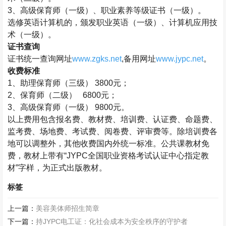
3
、高级保育师（一级）、职业素养等级证书（一级）。
选修英语计算机的，颁发职业英语（一级）、计算机应用技
术（一级）。
证书查询
证书统一查询网址
www.zgks.net
,
备用网址
www.jypc.net
。
收费标准
1
、助理保育师（三级）
3800
元；
2
、保育师（二级）
6800
元；
3
、高级保育师（一级）
9800
元。
以上费用包含报名费、教材费、培训费、认证费、命题费、
监考费、场地费、考试费、阅卷费、评审费等。除培训费各
地可以调整外，其他收费国内外统一标准。公共课教材免
费，教材上带有“
JYPC
全国职业资格考试认证中心指定教
材”字样，为正式出版教材。
标签
上一篇：
美容美体师招生简章
下一篇：
持JYPC电工证：化社会成本为安全秩序的守护者